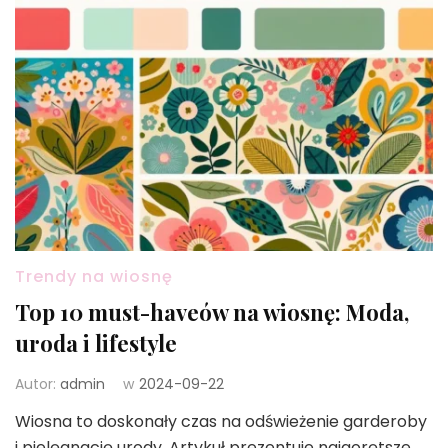
Trendy na wiosnę
Top 10 must-haveów na wiosnę: Moda,
uroda i lifestyle
Autor:
admin
w
2024-09-22
Wiosna to doskonały czas na odświeżenie garderoby
i pielęgnację urody. Artykuł prezentuje najgorętsze