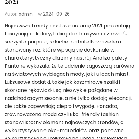
2021
Autor:
admin
w
2024-09-26
Najnowsze trendy modowe na zimę 2021 prezentują
fascynujące kolory, takie jak intensywna czerwień,
soczysta purpura, szlachetna butelkowa zieleń i
stonowany róż, które wpisują się doskonale w
charakterystyczny dla zimy nastrój. Analiza palety
Pantone wykazała, że te odcienie zagoszczą zarówno
na światowych wybiegach mody, jak i ulicach miast.
Luksusowe dodatki, takie jak kaszmirowe szaliki i
skórzane rękawiczki, są niezwykle pożądane w
nadchodzącym sezonie, a nie tylko dodają elegancji,
ale także zapewniają ciepło i wygodę. Ponadto,
zrównoważona moda czyli Eko-friendly fashion,
stanowi istotny element najnowszych trendów, a
wykorzystywanie eko-materiałów oraz ponowne
wykorzystywanie i miksowanie ubrań w kolekcjach