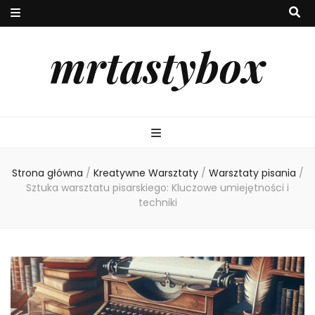
mrtastybox
Strona główna
/
Kreatywne Warsztaty
/
Warsztaty pisania
/
Sztuka warsztatu pisarskiego: Kluczowe umiejętności i
techniki