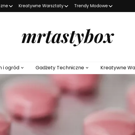
czne
Kreatywne Warsztaty
Trendy Modowe
mrtastybox
 i ogród
Gadżety Techniczne
Kreatywne Wa