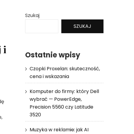
Szukaj
SZUKAJ
 i
Ostatnie wpisy
Czopki Proxelan: skuteczność,
cena i wskazania
Komputer do firmy: który Dell
wybrać — PowerEdge,
dę
Precision 5560 czy Latitude
3520
e,
Muzyka w reklamie: jak AI