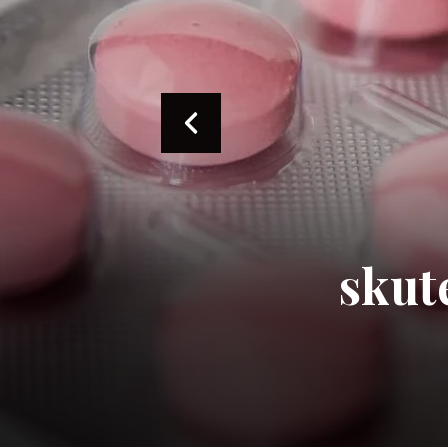
Ko
De
Pre