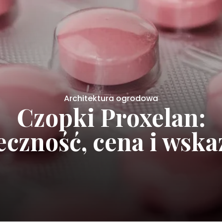
Architektura ogrodowa
mputer do firmy: kt
ll wybrać — PowerEd
cision 5560 czy Lati
3520