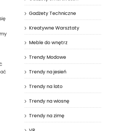
Gadżety Techniczne
się
Kreatywne Warsztaty
emy
Meble do wnętrz
Trendy Modowe
ć
Trendy na jesień
nać
Trendy na lato
Trendy na wiosnę
Trendy na zimę
VR