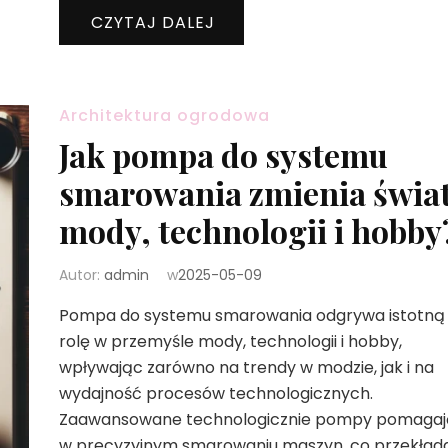
CZYTAJ DALEJ
Architektura ogrodowa
Jak pompa do systemu
smarowania zmienia świa
mody, technologii i hobby
Autor:
admin
w
2025-05-09
Pompa do systemu smarowania odgrywa istotną
rolę w przemyśle mody, technologii i hobby,
wpływając zarówno na trendy w modzie, jak i na
wydajność procesów technologicznych.
Zaawansowane technologicznie pompy pomagaj
w precyzyjnym smarowaniu maszyn, co przekład