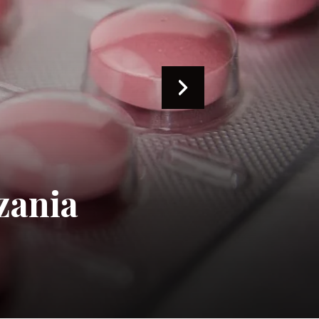
óry
ge,
tude