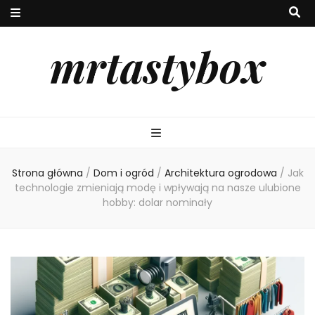
mrtastybox
Strona główna
/
Dom i ogród
/
Architektura ogrodowa
/
Jak
technologie zmieniają modę i wpływają na nasze ulubione
hobby: dolar nominały