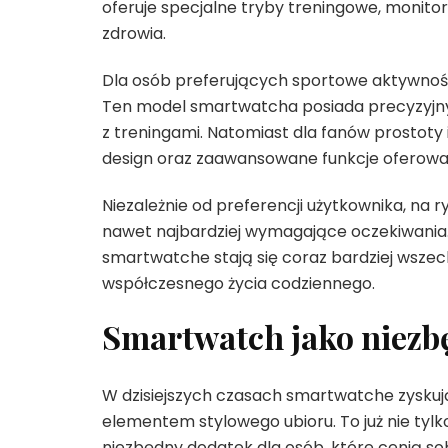
oferuje specjalne tryby treningowe, monit
zdrowia.
Dla osób preferujących sportowe aktywnoś
Ten model smartwatcha posiada precyzyjny
z treningami. Natomiast dla fanów prostot
design oraz zaawansowane funkcje oferowane
Niezależnie od preferencji użytkownika, na
nawet najbardziej wymagające oczekiwania.
smartwatche stają się coraz bardziej wszec
współczesnego życia codziennego.
Smartwatch jako niezb
W dzisiejszych czasach smartwatche zyskują
elementem stylowego ubioru. To już nie tylk
niezbędny dodatek dla osób, które cenią so