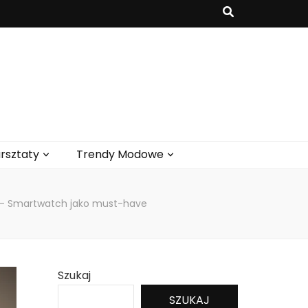
rsztaty
Trendy Modowe
 – Smartwatch jako must-have
Szukaj
SZUKAJ