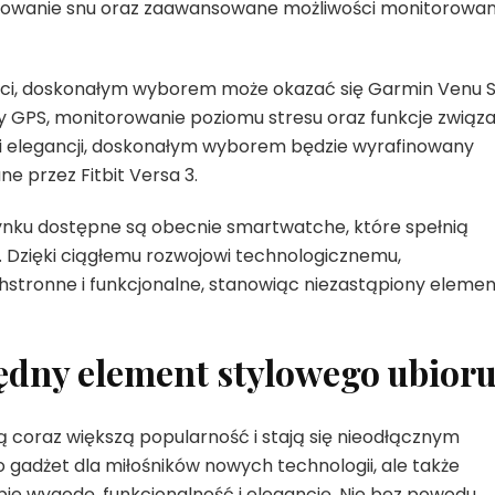
orowanie snu oraz zaawansowane możliwości monitorowan
ci, doskonałym wyborem może okazać się Garmin Venu S
 GPS, monitorowanie poziomu stresu oraz funkcje związ
y i elegancji, doskonałym wyborem będzie wyrafinowany
 przez Fitbit Versa 3.
 rynku dostępne są obecnie smartwatche, które spełnią
 Dzięki ciągłemu rozwojowi technologicznemu,
hstronne i funkcjonalne, stanowiąc niezastąpiony elemen
ędny element stylowego ubior
 coraz większą popularność i stają się nieodłącznym
o gadżet dla miłośników nowych technologii, ale także
bie wygodę, funkcjonalność i elegancję. Nie bez powodu