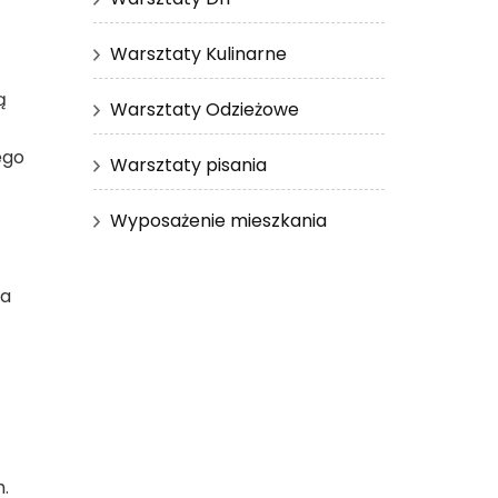
Warsztaty Kulinarne
ą
Warsztaty Odzieżowe
ego
Warsztaty pisania
Wyposażenie mieszkania
na
.