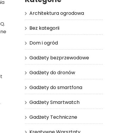
ia
Architektura ogrodowa
Q.
Bez kategorii
ane
Dom i ogród
Gadżety bezprzewodowe
Gadżety do dronów
t
Gadżety do smartfona
u
Gadżety Smartwatch
Gadżety Techniczne
Kreatywne Warsztaty