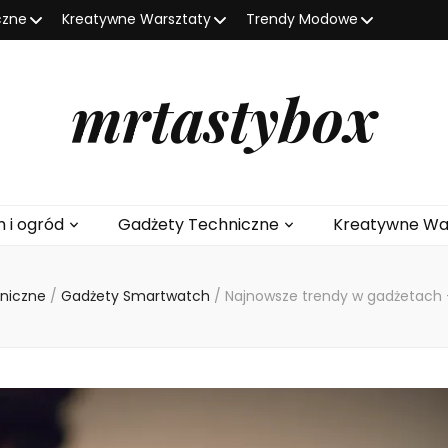
czne
Kreatywne Warsztaty
Trendy Modowe
mrtastybox
 i ogród
Gadżety Techniczne
Kreatywne Wa
hniczne
/
Gadżety Smartwatch
/
Najnowsze trendy w gadżetach