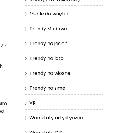
Meble do wnętrz
Trendy Modowe
Trendy na jesień
ę z
Trendy na lato
ch
Trendy na wiosnę
Trendy na zimę
VR
oim
eż
Warsztaty artystyczne
Warsztaty DIY