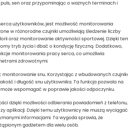
 puls, sen oraz przypominając o ważnych terminach i
 serca użytkowników, jest możliwość monitorowania
ne w różnorodne czujniki umożliwiają śledzenie liczby
orii oraz monitorowanie aktywności sportowej. Dzięki te
my tryb życia i dbać o kondycję fizyczną. Dodatkowo,
kcje monitorowania pracy serca, co umożliwia
metrami zdrowotnymi.
t monitorowanie snu. Korzystając z wbudowanych czujnik
jakość i długość snu użytkownika. Ta funkcja pozwala na
i może wspomagać w poprawie jakości odpoczynku.
ci dzięki możliwości odbierania powiadomień z telefonu,
y aplikacji. Dzięki temu użytkownicy nie muszą wyciągać
rzymanymi informacjami. Ta wygoda sprawia, że
stąpionym gadżetem dla wielu osób.