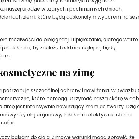
ijażu. Na zimę polecamy kosmetyki o wyjątkowo
u naszej urodzie w szarych i pochmurnych dniach.
odcieniach ziemi, które będą doskonałym wyborem na sez
 możliwości do pielęgnacji i upiększania, dlatego warto
produktami, by znaleźć te, które najlepiej będą
iom.
kosmetyczne na zimę
ra potrzebuje szczególnej ochrony i nawilżenia. W związku 
kosmetyczne, które pomogą utrzymać naszą skórę w dob
zimę jest intensywnie nawilżający krem do twarzy. Dzięk
ronowy czy olej arganowy, taki krem efektywnie chroni
ności.
czy balsam do ciała. Zimowe warunki mogą sprawić, że