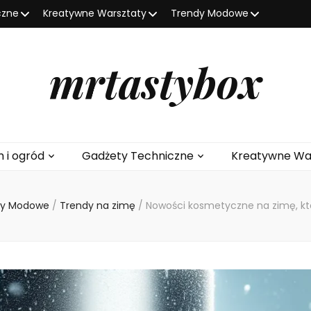
czne
Kreatywne Warsztaty
Trendy Modowe
mrtastybox
 i ogród
Gadżety Techniczne
Kreatywne Wa
dy Modowe
/
Trendy na zimę
/
Nowości kosmetyczne na zimę, k