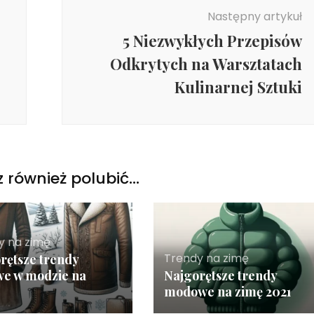
Następny artykuł
5 Niezwykłych Przepisów
Odkrytych na Warsztatach
Kulinarnej Sztuki
 również polubić…
y na zimę
Trendy na zimę
rętsze trendy
e w modzie na
Najgorętsze trendy
modowe na zimę 2021