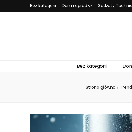
Bez kategorii
Dom i ogród
Gadżety Techni
Bez kategorii
Dom
Strona główna
/
Tren