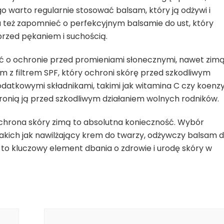
ego warto regularnie stosować balsam, który ją odżywi i
a też zapomnieć o perfekcyjnym balsamie do ust, który
przed pękaniem i suchością.
ć o ochronie przed promieniami słonecznymi, nawet zimą
z filtrem SPF, który ochroni skórę przed szkodliwym
odatkowymi składnikami, takimi jak witamina C czy koen
ronią ją przed szkodliwym działaniem wolnych rodników.
chrona skóry zimą to absolutna konieczność. Wybór
kich jak nawilżający krem do twarzy, odżywczy balsam 
, to kluczowy element dbania o zdrowie i urodę skóry w