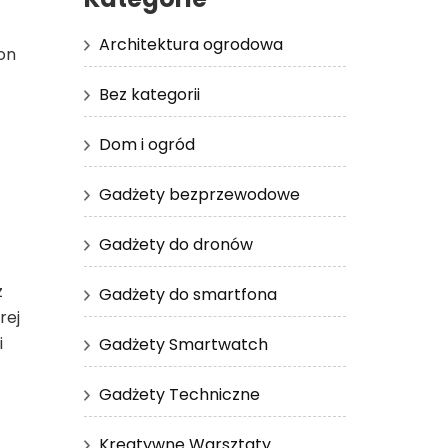
Architektura ogrodowa
on
Bez kategorii
Dom i ogród
Gadżety bezprzewodowe
Gadżety do dronów
z
Gadżety do smartfona
rej
i
Gadżety Smartwatch
Gadżety Techniczne
Kreatywne Warsztaty