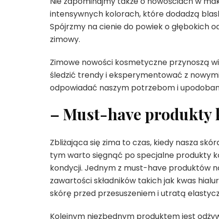
Nie zapominajmy także o nowościach w mak
intensywnych kolorach, które dodadzą blask
Spójrzmy na cienie do powiek o głębokich 
zimowy.
Zimowe nowości kosmetyczne przynoszą wiele
śledzić trendy i eksperymentować z nowymi 
odpowiadać naszym potrzebom i upodoban
– Must-have produkty 
Zbliżająca się zima to czas, kiedy nasza skó
tym warto sięgnąć po specjalne produkty 
kondycji. Jednym z must-have produktów na 
zawartości składników takich jak kwas hialu
skórę przed przesuszeniem i utratą elastycz
Kolejnym niezbędnym produktem jest odżyw