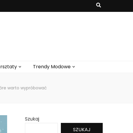
rsztaty
Trendy Modowe
tóre warto wypróbować
Szukaj
SZUKAJ