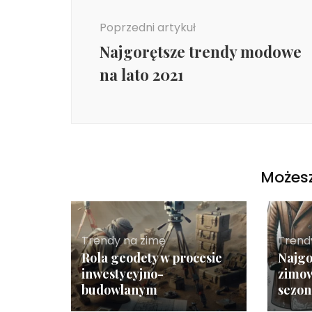
wpisu
Poprzedni artykuł
Najgorętsze trendy modowe
na lato 2021
Możesz
Trendy na zimę
Trend
Rola geodety w procesie
Najgo
inwestycyjno-
zimow
budowlanym
sezon