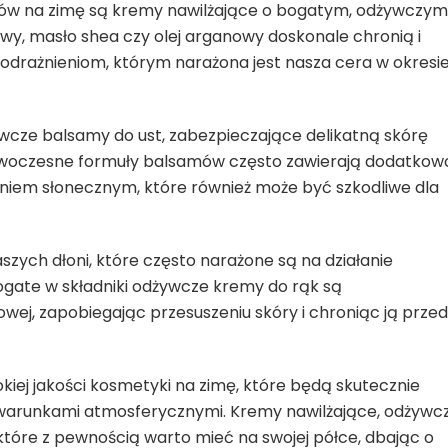
ów na zimę są kremy nawilżające o bogatym, odżywczym
nowy, masło shea czy olej arganowy doskonale chronią i
podrażnieniom, którym narażona jest nasza cera w okresi
cze balsamy do ust, zabezpieczające delikatną skórę
Nowoczesne formuły balsamów często zawierają dodatkow
aniem słonecznym, które również może być szkodliwe dla
zych dłoni, które często narażone są na działanie
gate w składniki odżywcze kremy do rąk są
ej, zapobiegając przesuszeniu skóry i chroniąc ją przed
ej jakości kosmetyki na zimę, które będą skutecznie
 warunkami atmosferycznymi. Kremy nawilżające, odżywc
które z pewnością warto mieć na swojej półce, dbając o