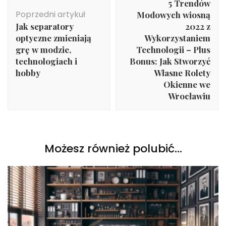
5 Trendów
Poprzedni artykuł
Modowych wiosną
Jak separatory
2022 z
optyczne zmieniają
Wykorzystaniem
grę w modzie,
Technologii – Plus
technologiach i
Bonus: Jak Stworzyć
hobby
Własne Rolety
Okienne we
Wrocławiu
Możesz również polubić…