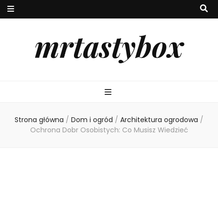
mrtastybox
Strona główna
/
Dom i ogród
/
Architektura ogrodowa
/
Ochrona Dobr Osobistych: Co Musisz Wiedzieć